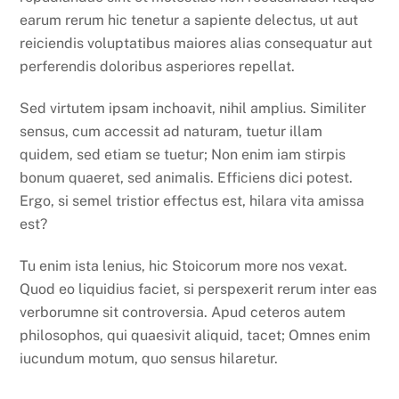
earum rerum hic tenetur a sapiente delectus, ut aut
reiciendis voluptatibus maiores alias consequatur aut
perferendis doloribus asperiores repellat.
Sed virtutem ipsam inchoavit, nihil amplius. Similiter
sensus, cum accessit ad naturam, tuetur illam
quidem, sed etiam se tuetur; Non enim iam stirpis
bonum quaeret, sed animalis. Efficiens dici potest.
Ergo, si semel tristior effectus est, hilara vita amissa
est?
Tu enim ista lenius, hic Stoicorum more nos vexat.
Quod eo liquidius faciet, si perspexerit rerum inter eas
verborumne sit controversia. Apud ceteros autem
philosophos, qui quaesivit aliquid, tacet; Omnes enim
iucundum motum, quo sensus hilaretur.