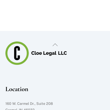
Back
To
Top
Location
160 W. Carmel Dr., Suite 208
Carmel, IN 46032