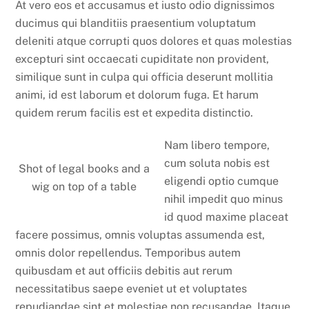
At vero eos et accusamus et iusto odio dignissimos
ducimus qui blanditiis praesentium voluptatum
deleniti atque corrupti quos dolores et quas molestias
excepturi sint occaecati cupiditate non provident,
similique sunt in culpa qui officia deserunt mollitia
animi, id est laborum et dolorum fuga. Et harum
quidem rerum facilis est et expedita distinctio.
Nam libero tempore,
cum soluta nobis est
Shot of legal books and a
eligendi optio cumque
wig on top of a table
nihil impedit quo minus
id quod maxime placeat
facere possimus, omnis voluptas assumenda est,
omnis dolor repellendus. Temporibus autem
quibusdam et aut officiis debitis aut rerum
necessitatibus saepe eveniet ut et voluptates
repudiandae sint et molestiae non recusandae. Itaque