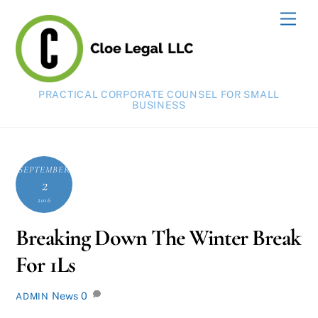
Skip
Men
to
content
PRACTICAL CORPORATE COUNSEL FOR SMALL
BUSINESS
SEPTEMBER
2
2016
Breaking Down The Winter Break
For 1Ls
News
0
ADMIN